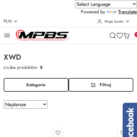
Powered by
Translate
PLN
Moje konto
Przejdź do treści głównej
Przejdź do wyszukiwarki
Przejdź do moje konto
Przejdź do menu głównego
Przejdź do stopki
XWD
Liczba produktów:
3
Kategorie
Filtruj
Zastosowano
Sortuj
według
sortowanie:
Najstarsze.