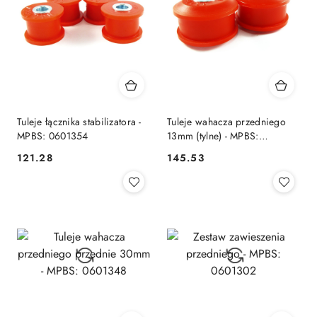
Tuleje łącznika stabilizatora -
Tuleje wahacza przedniego
MPBS: 0601354
13mm (tylne) - MPBS:
0601349
121.28
145.53
Cena:
Cena: