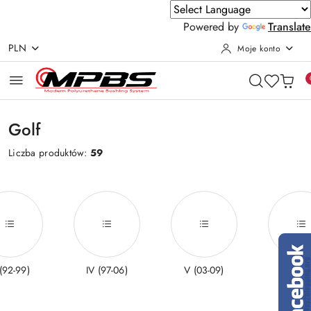
Powered by
Translate
PLN
Moje konto
Przejdź do treści głównej
Przejdź do wyszukiwarki
Przejdź do moje konto
Przejdź do menu głównego
Przejdź do stopki
Golf
Liczba produktów:
59
I (92-99)
IV (97-06)
V (03-09)
VI (08-