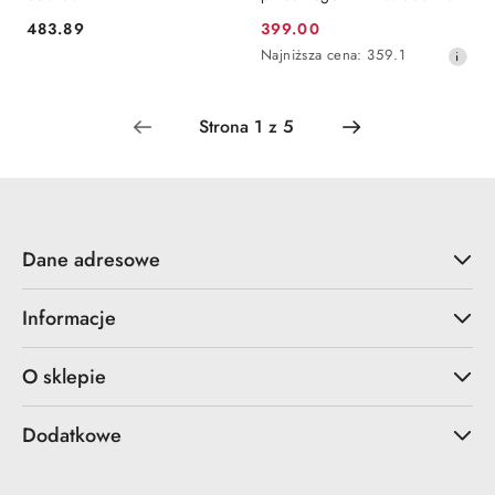
483.89
399.00
Cena:
Cena
Najniższa
Najniższa cena:
359.1
promocyjna:
cena
z
30
dni
przed
obniżką
Dane adresowe
Informacje
O sklepie
Dodatkowe