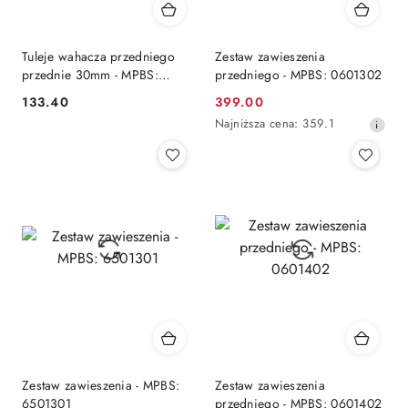
Tuleje wahacza przedniego
Zestaw zawieszenia
przednie 30mm - MPBS:
przedniego - MPBS: 0601302
0601348
133.40
399.00
Cena:
Cena
Najniższa
Najniższa cena:
359.1
promocyjna:
cena
z
30
dni
przed
obniżką
Zestaw zawieszenia - MPBS:
Zestaw zawieszenia
6501301
przedniego - MPBS: 0601402