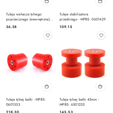
Tuleja wahacza tylnego
Tuleje stabilizatora
poprzecznego (wewnętrzna) -
przedniego - MPBS: 0601429
MPBS: 0604059
36.38
109.15
Cena:
Cena:
Tuleje tylnej belki - MPBS:
Tuleje tylnej belki 45mm -
0601353
MPBS: 6501253
218.30
145.53