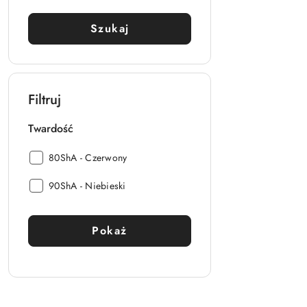
Szukaj
Filtruj
Twardość
Twardość:
80ShA - Czerwony
Twardość:
90ShA - Niebieski
Pokaż