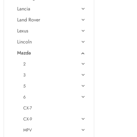
Lancia
Land Rover
Lexus
Lincoln
Mazda
2
3
5
6
CX-7
CX-9
MPV