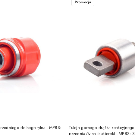
Promocja
DO KOSZYKA
DO KOSZYKA
przedniego dolnego tylna - MPBS:
Tuleja górnego drążka reakcyjnego
przednia/tylna (cukierek) - MPBS: