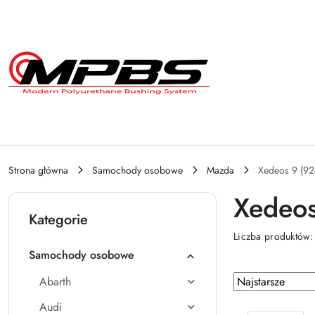
Przejdź do treści głównej
Przejdź do wyszukiwarki
Przejdź do moje konto
Przejdź do menu głównego
Przejdź do stopki
Strona główna
Samochody osobowe
Mazda
Xedeos 9 (92
Xedeos
Kategorie
Liczba produktów
Samochody osobowe
Zastosowano
Sortuj
Abarth
według
sortowanie:
Audi
Najstarsze.