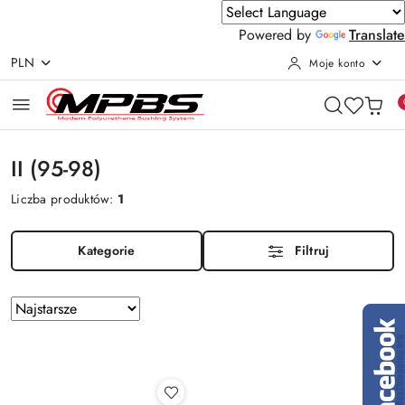
Powered by
Translate
PLN
Moje konto
Przejdź do treści głównej
Przejdź do wyszukiwarki
Przejdź do moje konto
Przejdź do menu głównego
Przejdź do stopki
II (95-98)
Liczba produktów:
1
Kategorie
Filtruj
Zastosowano
Sortuj
według
sortowanie:
Najstarsze.