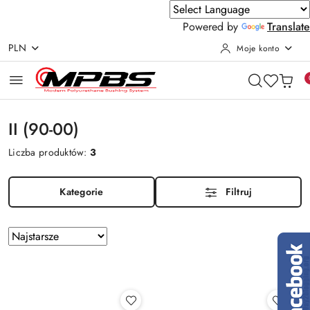
Powered by
Translate
PLN
Moje konto
Przejdź do treści głównej
Przejdź do wyszukiwarki
Przejdź do moje konto
Przejdź do menu głównego
Przejdź do stopki
II (90-00)
Liczba produktów:
3
Kategorie
Filtruj
Zastosowano
Sortuj
według
sortowanie:
Najstarsze.