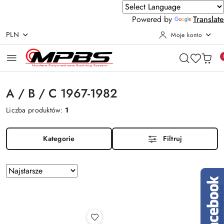
Powered by
Translate
PLN
Moje konto
Przejdź do treści głównej
Przejdź do wyszukiwarki
Przejdź do moje konto
Przejdź do menu głównego
Przejdź do stopki
A / B / C 1967-1982
Liczba produktów:
1
Kategorie
Filtruj
Zastosowano
Sortuj
według
sortowanie:
Najstarsze.