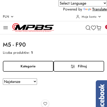
Powered by
Translate
PLN
Moje konto
Przejdź do treści głównej
Przejdź do wyszukiwarki
Przejdź do moje konto
Przejdź do menu głównego
Przejdź do stopki
M5 - F90
Liczba produktów:
1
Kategorie
Filtruj
Zastosowano
Sortuj
według
sortowanie:
Najstarsze.