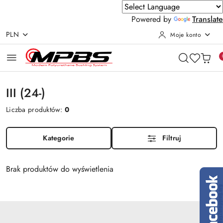
Powered by
Translate
PLN
Moje konto
Przejdź do treści głównej
Przejdź do wyszukiwarki
Przejdź do moje konto
Przejdź do menu głównego
Przejdź do stopki
III (24-)
Liczba produktów:
0
Kategorie
Filtruj
Brak produktów do wyświetlenia