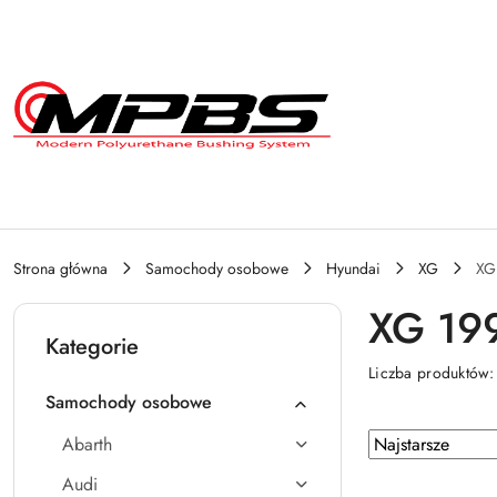
Przejdź do treści głównej
Przejdź do wyszukiwarki
Przejdź do moje konto
Przejdź do menu głównego
Przejdź do stopki
Strona główna
Samochody osobowe
Hyundai
XG
XG
XG 19
Kategorie
Liczba produktów
Samochody osobowe
Zastosowano
Sortuj
Abarth
według
sortowanie:
Audi
Najstarsze.