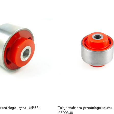
DO KOSZYKA
DO KOSZYKA
rzedniego - tylna - MPBS:
Tuleja wahacza przedniego (duża) 
2800348