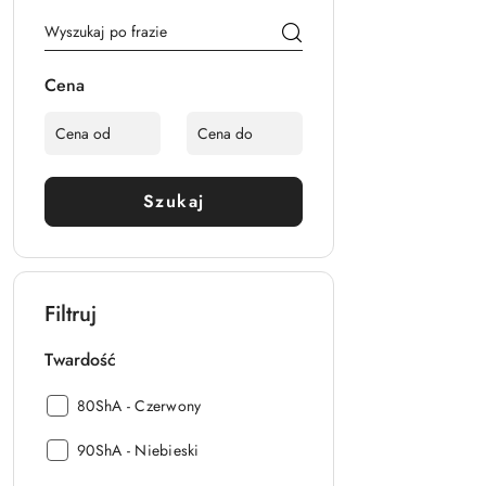
Cena
Szukaj
Filtruj
Twardość
Twardość:
80ShA - Czerwony
Twardość:
90ShA - Niebieski