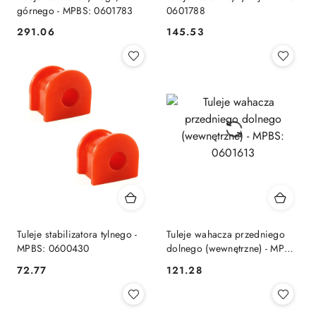
górnego - MPBS: 0601783
0601788
291.06
145.53
Cena:
Cena:
Tuleje stabilizatora tylnego -
Tuleje wahacza przedniego
MPBS: 0600430
dolnego (wewnętrzne) - MPBS:
0601613
72.77
121.28
Cena:
Cena: