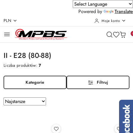
Powered by
Translate
PLN
Moje konto
Przejdź do treści głównej
Przejdź do wyszukiwarki
Przejdź do moje konto
Przejdź do menu głównego
Przejdź do stopki
II - E28 (80-88)
Liczba produktów:
7
Kategorie
Filtruj
Zastosowano
Sortuj
według
sortowanie:
Najstarsze.