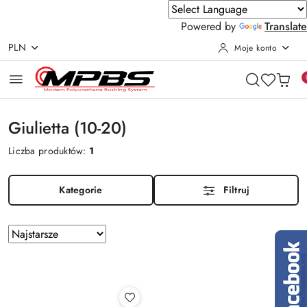
Powered by
Translate
PLN
Moje konto
Przejdź do treści głównej
Przejdź do wyszukiwarki
Przejdź do moje konto
Przejdź do menu głównego
Przejdź do stopki
Giulietta (10-20)
Liczba produktów:
1
Kategorie
Filtruj
Zastosowano
Sortuj
według
sortowanie:
Najstarsze.