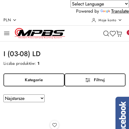
Powered by
Translate
PLN
Moje konto
Przejdź do treści głównej
Przejdź do wyszukiwarki
Przejdź do moje konto
Przejdź do menu głównego
Przejdź do stopki
I (03-08) LD
Liczba produktów:
1
Kategorie
Filtruj
Zastosowano
Sortuj
według
sortowanie:
Najstarsze.