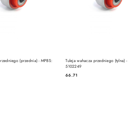
DO KOSZYKA
DO KOSZYKA
przedniego (przednia) - MPBS:
Tuleja wahacza przedniego (tylna) 
5102249
66.71
Cena: