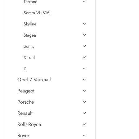
Terrano
Sentra VI (B16)
Skyline
Stagea
Sunny
X-Trail
Z
Opel / Vauxhall
Peugeot
Porsche
Renault
Rolls-Royce
Rover