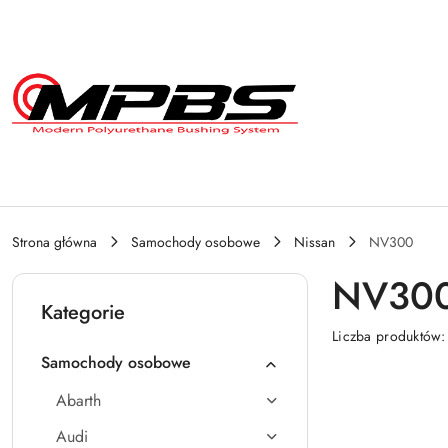
Przejdź do treści głównej
Przejdź do wyszukiwarki
Przejdź do moje konto
Przejdź do menu głównego
Przejdź do stopki
Strona główna
Samochody osobowe
Nissan
NV300
NV30
Kategorie
Liczba produktów
Samochody osobowe
Abarth
Audi