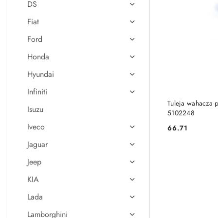
DS
Fiat
Ford
Honda
Hyundai
Infiniti
Tuleja wahacza 
Isuzu
5102248
Iveco
66.71
Cena:
Jaguar
Jeep
KIA
Lada
Lamborghini