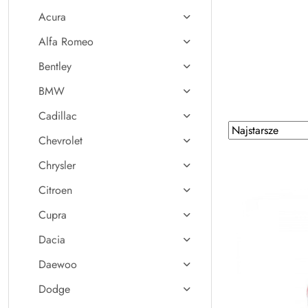
Acura
Alfa Romeo
Bentley
BMW
Cadillac
Zastosowano
Sortuj
Chevrolet
według
sortowanie:
Najstarsze.
Chrysler
Citroen
Cupra
Dacia
Daewoo
Dodge