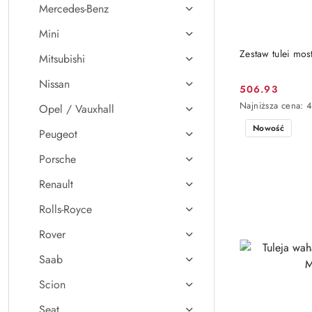
Mercedes-Benz
Mini
Zestaw tulei mo
Mitsubishi
Nissan
506.93
Cena
Najniższa
Najniższa cena:
Opel / Vauxhall
promocyjna:
cena
Nowość
z
Peugeot
30
dni
Porsche
przed
obniżką
Renault
Rolls-Royce
Rover
Saab
Scion
Seat