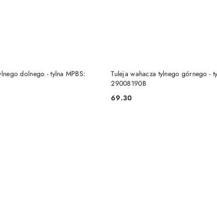
DO KOSZYKA
DO KOSZYKA
ylnego dolnego - tylna MPBS:
Tuleja wahacza tylnego górnego - t
29008190B
69.30
Cena: