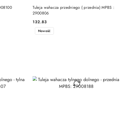
DO KOSZYKA
9008100
Tuleja wahacza przedniego ( przednia) MPBS :
2900806
132.83
Cena:
Nowość