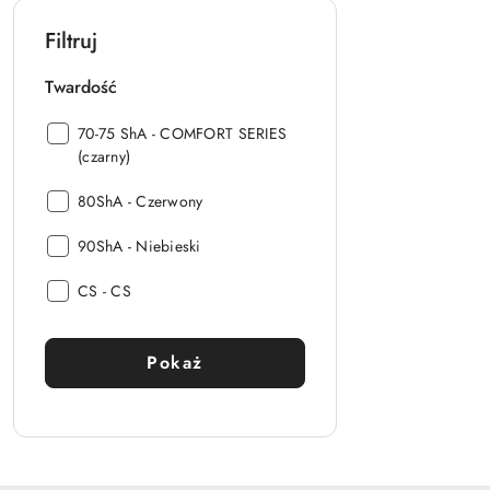
Filtruj
Twardość
Twardość:
70-75 ShA - COMFORT SERIES
(czarny)
Twardość:
80ShA - Czerwony
Twardość:
90ShA - Niebieski
Twardość:
CS - CS
Pokaż