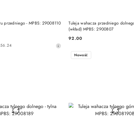
DO KOSZYKA
DO KOSZYKA
stu przedniego - MPBS: 29008110
Tuleja wahacza przedniego dolnego 
(wkład) MPBS: 2900807
92.00
Cena:
456.24
Nowość