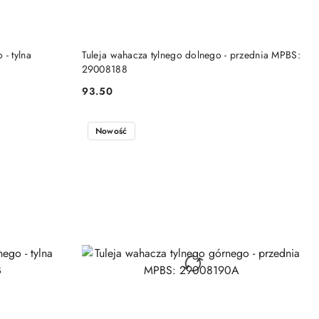
DO KOSZYKA
- tylna
Tuleja wahacza tylnego dolnego - przednia MPBS:
29008188
93.50
Cena:
Nowość