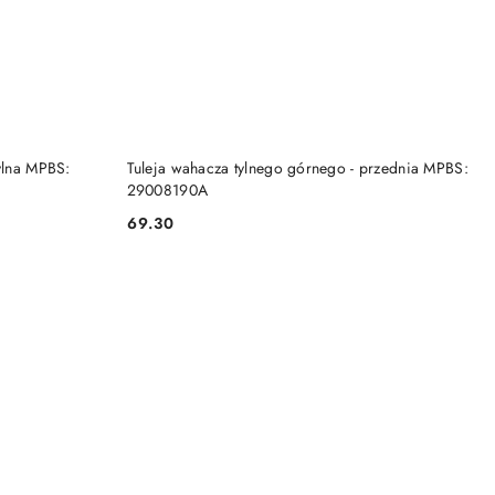
DO KOSZYKA
ylna MPBS:
Tuleja wahacza tylnego górnego - przednia MPBS:
29008190A
69.30
Cena: