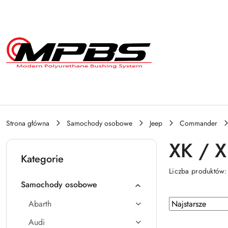
Przejdź do treści głównej
Przejdź do wyszukiwarki
Przejdź do moje konto
Przejdź do menu głównego
Przejdź do stopki
Strona główna
Samochody osobowe
Jeep
Commander
XK / X
Kategorie
Liczba produktów
Samochody osobowe
Zastosowano
Sortuj
Abarth
według
sortowanie:
Audi
Najstarsze.