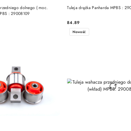
DO KOSZYKA
DO KOSZYKA
przedniego dolnego ( moc.
Tuleja drążka Panharda MPBS : 2
MPBS : 29008109
84.89
Cena:
Nowość