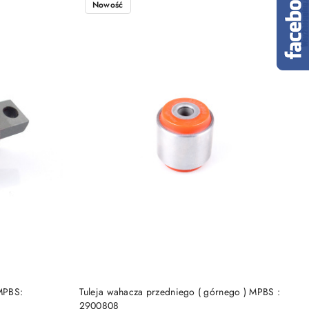
Nowość
DO KOSZYKA
 MPBS:
Tuleja wahacza przedniego ( górnego ) MPBS :
2900808