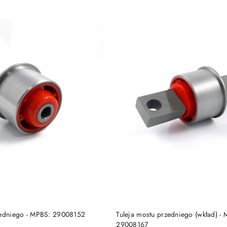
DO KOSZYKA
DO KOSZYKA
zedniego - MPBS: 29008152
Tuleja mostu przedniego (wkład) -
29008167