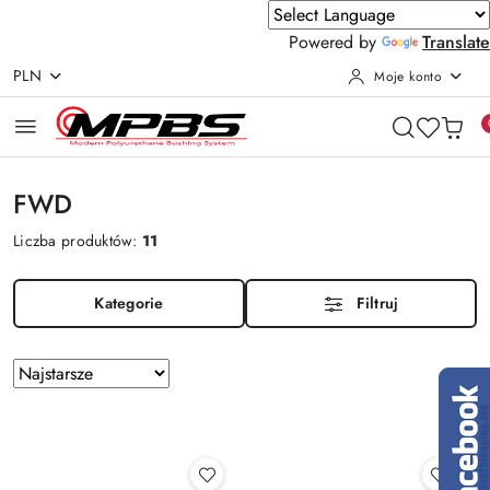
Powered by
Translate
PLN
Moje konto
Przejdź do treści głównej
Przejdź do wyszukiwarki
Przejdź do moje konto
Przejdź do menu głównego
Przejdź do stopki
FWD
Liczba produktów:
11
Kategorie
Filtruj
Zastosowano
Sortuj
według
sortowanie:
Najstarsze.